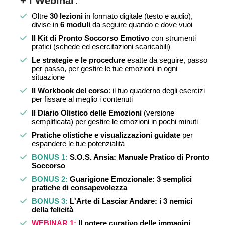
+ i Webinar:
Oltre
30 lezioni
in formato digitale (testo e audio),
divise in
6 moduli
da seguire quando e dove vuoi
Il Kit di Pronto Soccorso Emotivo
con strumenti
pratici (schede ed esercitazioni scaricabili)
Le strategie e le procedure
esatte da seguire, passo
per passo, per gestire le tue emozioni in ogni
situazione
Il Workbook del corso
: il tuo quaderno degli esercizi
per fissare al meglio i contenuti
Il Diario Olistico delle Emozioni
(versione
semplificata) per gestire le emozioni in pochi minuti
Pratiche olistiche e visualizzazioni guidate
per
espandere le tue potenzialità
BONUS 1:
S.O.S. Ansia: Manuale Pratico di Pronto
Soccorso
BONUS 2:
Guarigione Emozionale: 3 semplici
pratiche di consapevolezza
BONUS 3:
L'Arte di Lasciar Andare: i 3 nemici
della felicità
WEBINAR 1:
Il potere curativo delle immagini